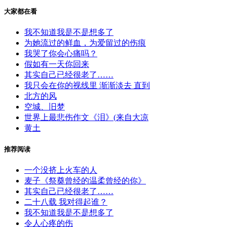
大家都在看
我不知道我是不是想多了
为她流过的鲜血，为爱留过的伤痕
我哭了你会心痛吗？
假如有一天你回来
其实自己已经很老了……
我只会在你的视线里 渐渐淡去 直到
北方的风
空城、旧梦
世界上最悲伤作文《泪》(来自大凉
黄土
推荐阅读
一个没挤上火车的人
麦子《祭奠曾经的温柔曾经的你》
其实自己已经很老了……
二十八载 我对得起谁？
我不知道我是不是想多了
令人心疼的伤