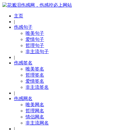
主页
|
伤感句子
唯美句子
爱情句子
哲理句子
非主流句子
|
伤感签名
唯美签名
哲理签名
爱情签名
非主流签名
|
伤感网名
唯美网名
哲理网名
情侣网名
非主流网名
|