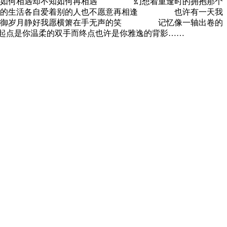
当初如何相遇却不知如何再相遇 幻想着重逢时的拥抱那个
有各的生活各自爱着别的人也不愿意再相逢 也许有一天我
瑟在御岁月静好我愿横箫在手无声的笑 记忆像一轴出卷的
定有梦起点是你温柔的双手而终点也许是你雅逸的背影……