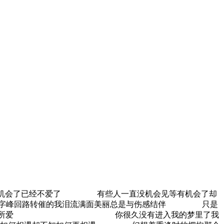
机会了已经不爱了 有些人一直没机会见等有机会了却
字峰回路转催的我泪流满面美丽总是与伤感结伴 只是
己的所爱
www.huajianlei.com
你很久没有进入我的梦里了我