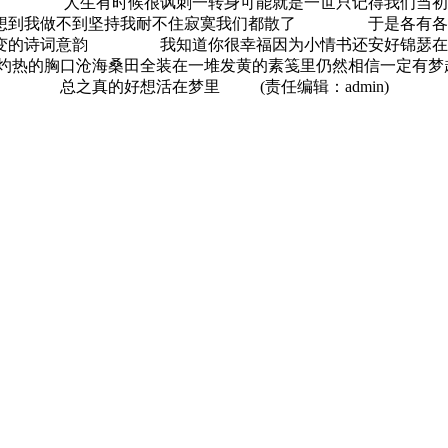
很美 人生有时候很讽刺一转身可能就是一世只记得我们
是没想到我做不到坚持我耐不住寂寞我们都散了 于是各
那不变的诗词意韵 我知道你很幸福因为小情书还安好锦
诗歌灼热的胸口沧海桑田全装在一堆发黄的素笺里仍然相信一
总之真的好想活在梦里 (责任编辑：admin)