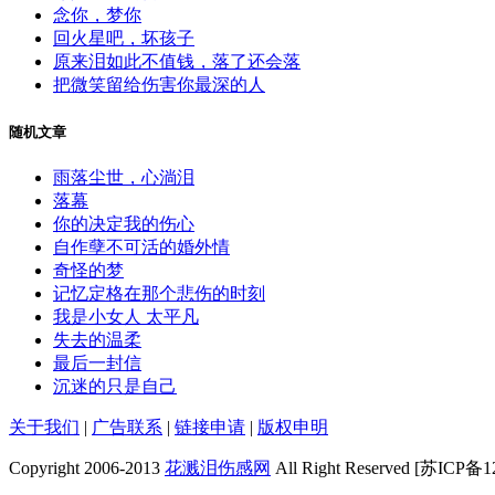
念你，梦你
回火星吧，坏孩子
原来泪如此不值钱，落了还会落
把微笑留给伤害你最深的人
随机文章
雨落尘世，心淌泪
落幕
你的决定我的伤心
自作孽不可活的婚外情
奇怪的梦
记忆定格在那个悲伤的时刻
我是小女人 太平凡
失去的温柔
最后一封信
沉迷的只是自己
关于我们
|
广告联系
|
链接申请
|
版权申明
Copyright 2006-2013
花溅泪伤感网
All Right Reserved [苏ICP备1