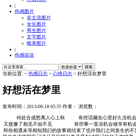
|
伤感图片
非主流图片
女生图片
男生图片
文字图片
唯美图片
|
伤感说说
当前位置:
>
伤感日志
>
心情日志
> 好想活在梦里
好想活在梦里
发布时间：
2013-06-18 05:35
作者： 浏览数：
何处合成愁离人心上秋 有些话藏在心里好久没机会
又犹豫了相见不如不见 有些事一直没机会做等有机
和你相遇未等相知我们的故事就结束了也许我们之间发生的