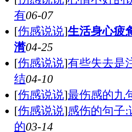
有
06-07
[
伤感说说
]
生活身心疲
潸
04-25
[
伤感说说
]
有些失去是
结
04-10
[
伤感说说
]
最伤感的九
[
伤感说说
]
感伤的句子
的
03-14