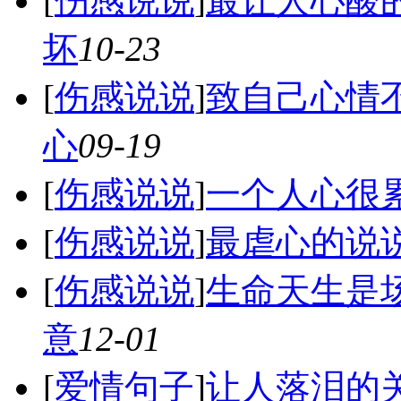
[
伤感说说
]
最让人心酸
坏
10-23
[
伤感说说
]
致自己心情
心
09-19
[
伤感说说
]
一个人心很
[
伤感说说
]
最虐心的说
[
伤感说说
]
生命天生是
意
12-01
[
爱情句子
]
让人落泪的