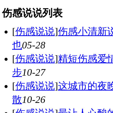
伤感说说列表
[
伤感说说
]
伤感小清新
也
05-28
[
伤感说说
]
精短伤感爱
步
10-27
[
伤感说说
]
这城市的夜
散
10-26