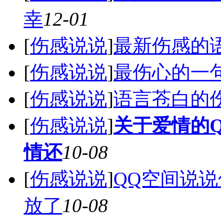
幸
12-01
[
伤感说说
]
最新伤感的
[
伤感说说
]
最伤心的
[
伤感说说
]
语言苍白的
[
伤感说说
]
关于爱情的
情还
10-08
[
伤感说说
]
QQ空间说
放了
10-08