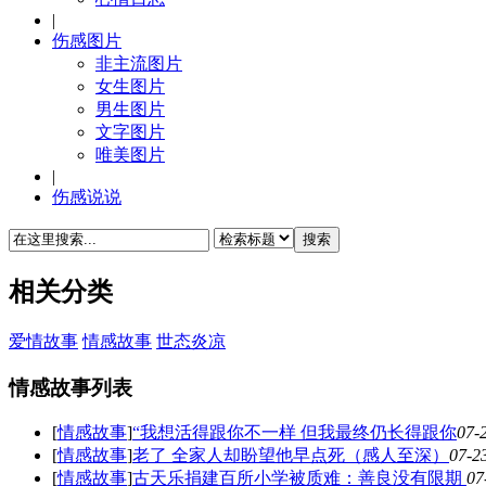
|
伤感图片
非主流图片
女生图片
男生图片
文字图片
唯美图片
|
伤感说说
相关分类
爱情故事
情感故事
世态炎凉
情感故事列表
[
情感故事
]
“我想活得跟你不一样 但我最终仍长得跟你
07-
[
情感故事
]
老了 全家人却盼望他早点死（感人至深）
07-2
[
情感故事
]
古天乐捐建百所小学被质难：善良没有限期
07