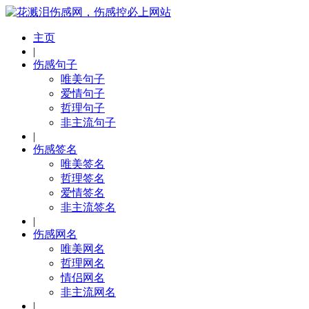
主页
|
伤感句子
唯美句子
爱情句子
哲理句子
非主流句子
|
伤感签名
唯美签名
哲理签名
爱情签名
非主流签名
|
伤感网名
唯美网名
哲理网名
情侣网名
非主流网名
|