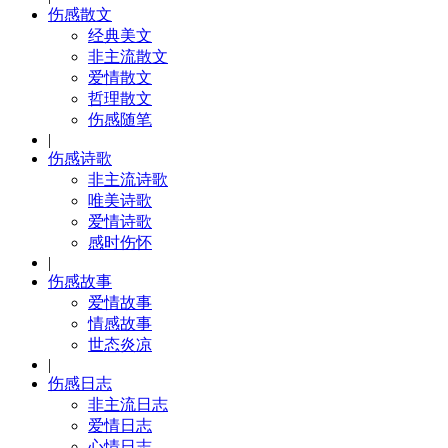
伤感散文
经典美文
非主流散文
爱情散文
哲理散文
伤感随笔
|
伤感诗歌
非主流诗歌
唯美诗歌
爱情诗歌
感时伤怀
|
伤感故事
爱情故事
情感故事
世态炎凉
|
伤感日志
非主流日志
爱情日志
心情日志