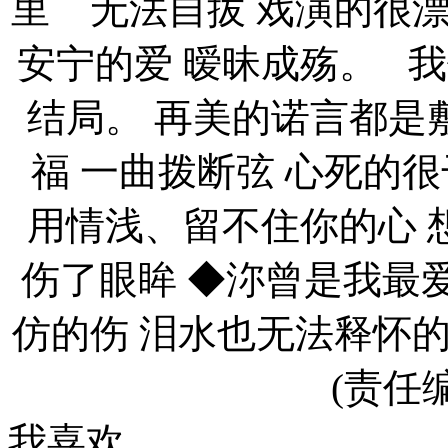
里ゝ无法自拔 戏演的很漂
安宁的爱 暧昧成殇。 
结局。 再美的诺言都是
福 一曲拨断弦 心死的
用情浅、留不住你的心 
伤了眼眸 ◆沵曾是我最爱
仿的伤 泪水也无法释怀
(责任编
我喜欢