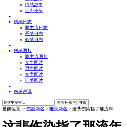
情感故事
世态炎凉
|
伤感日志
非主流日志
爱情日志
心情日志
|
伤感图片
非主流图片
女生图片
男生图片
文字图片
唯美图片
|
伤感说说
当前位置:
>
伤感网名
>
唯美网名
> 这悲伤染指了那流年
这悲伤染指了那流年